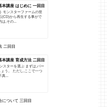
基本講座 はじめに 一回目
う モンスターファームの世
(CD)から再生する事がで
,その...
法 二回目
基本講座 育成方法 二回目
ンスターを選ぶ まずは,パー
ょう。 ただし,ここで一つ
...
合について 三回目