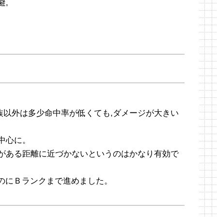
避,
。
族以外は多少命中率が低くても,ダメージが大きい
中心に。
技がある距離に近づかないというのはかなり有効で
いのにＢランクまで進めました。