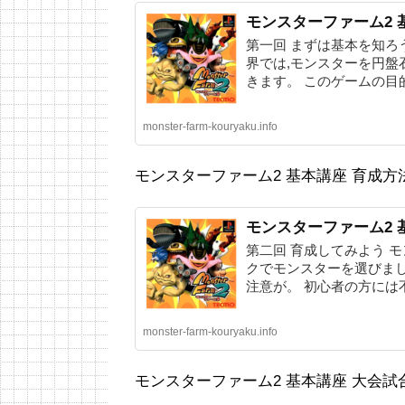
モンスターファーム2 
第一回 まずは基本を知ろ
界では,モンスターを円盤石
きます。 このゲームの目的は
monster-farm-kouryaku.info
モンスターファーム2 基本講座 育成方
モンスターファーム2 
第二回 育成してみよう モ
クでモンスターを選びまし
注意が。 初心者の方には不真
monster-farm-kouryaku.info
モンスターファーム2 基本講座 大会試