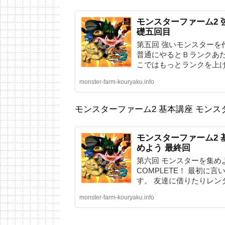
モンスターファーム2 
礎五回目
第五回 強いモンスターを作
普通にやるとＢランクあた
こではもっとランクを上げる
monster-farm-kouryaku.info
モンスターファーム2 基本講座 モンス
モンスターファーム2 
めよう 最終回
第六回 モンスターを集め
COMPLETE！ 最初に
す。 友達に借りたりレンタ
monster-farm-kouryaku.info