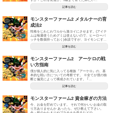
記事を読む
モンスターファーム2 メタルナーの育
成法2
性格をじわじわワルから激ヨイにさせます。(アイテ
ムは毎週使うためグミは使えないので、ヒーローバ
ッチを数個持っておく)余談ですが、ヨイモンにす...
記事を読む
モンスターファーム2 アーケロの戦
い方指南
僕が個人的に気に入ってる種族『アーケロ』の、基
本的な戦い方についての考察です。 ※全てが僕の独
断と偏見によって構成されています。 ｢...
記事を読む
モンスターファーム2 資金稼ぎの方法
今、お金を貯めています。 それで何かいいお金の取
り方ありませんか あったら、ぜひ教えて下さい。
金・銀のかたまりやプラチナを売るなどの...