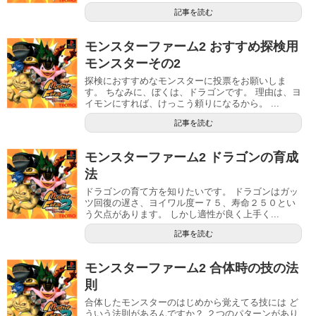
記事を読む
モンスターファーム2 おすすめ探検用
モンスターその2
探検におすすめなモンスターに投票をお願いしま
す。 ちなみに、ぼくは、ドラゴンです。 理由は、ヨ
イモンにすれば、けっこう頼りになるから。 ...
記事を読む
モンスターファーム2 ドラゴンの育成
法
ドラゴンの育て方を知りたいです。 ドラゴンはガッ
ツ回復の遅さ、ヨイワル度ー７５、寿命２５０とい
う欠点があります。 しかし適性が良く上手く...
記事を読む
モンスターファーム2 合体時の技の法
則
合体したモンスターのはじめから覚えてる技には ど
ういう法則があるんですか？ ２つのパターンがあり