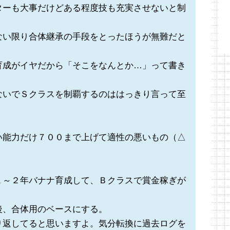
ターも大事だけどある程度技も充実させないと制
ない限り合体継承の手段をとったほうが無難だと
育成がイヤだから「そこをなんとか…」って書き
ないでＳクラスを制覇するのははっきり言って至
い能力だけ７００まで上げて適性の悪いもの（△
１～２年バナナ育成して、Ｂクラスで賞金稼ぎが
後、合体用のベースにする。
り返してると思いますよ。気分転換に過去ログを