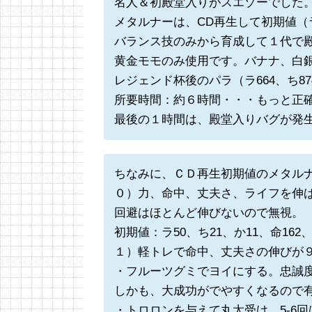
名人＆初殿堂入りがスエゾーでした
メタルナーは、CD再生して初期値（ラ5
バランス技のみから育成して１代で
黄金モモのみ使用です。バナナ、白
レジェンド杯後のパラ（ラ664、ち874
所要時間：約６時間・・・もっと正
最後の１時間は、殿堂入りバグが発
ちなみに、ＣＤ再生初期値のメタル
０）力、命中、丈夫さ、ライフを伸
回避はほとんど伸びないので無視。
初期値：ラ50、ち21、か11、命162
１）軽トレで命中、丈夫さの伸びが
・フルーツグミでヨイにする。忠誠度
しかも、大成功がでやすくなるので
・トロロンを与えて丸太受け。5-6回