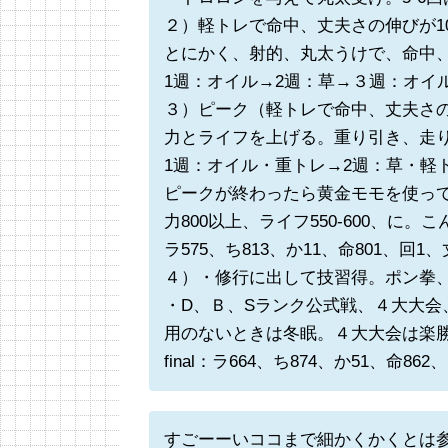
２）軽トレで命中、丈夫さの伸びが10
とにかく、射的、丸太うけで、命中、
1週：オイル→2週：草→３週：オイ
３）ピーク（軽トレで命中、丈夫さの伸
力とライフを上げる。重り引き、走
1週：オイル・重トレ→2週：草・軽
ピークが終わったら黄金モモを使っ
力800以上、ライフ550-600、に。
ラ575、ち813、か11、命801、回1、
４）・修行に出して技習得。ポン拳
・D、Ｂ、Sランク公式戦、４大大会
用のないときは冬眠。４大大会は楽
final：ラ664、ち874、か51、命862
すごーーいココまで細かくかくとは