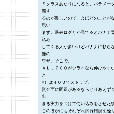
Ｓクラスあたりになると、パラメー
覇す
るのが難しいので、よほどのことが
思い
ます。過去ログとか見てるとバナナ
込み
してくる人が多いけどバナナに頼ら
難の
ワザ。そこで、
ＡＬＬ７００がツライなら伸びやす
と
×）は４００でストップ。
資金面に問題があるならとりあえず
出
きる実力をつけて使い込みをさせた
このほかにもそれぞれ試行錯誤を繰