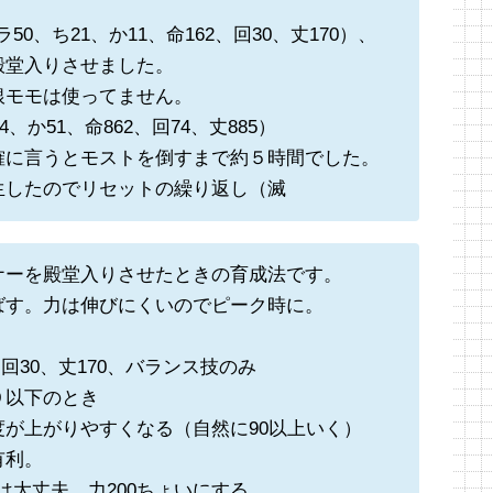
。
0、ち21、か11、命162、回30、丈170）、
殿堂入りさせました。
銀モモは使ってません。
、か51、命862、回74、丈885）
確に言うとモストを倒すまで約５時間でした。
生したのでリセットの繰り返し（滅
ナーを殿堂入りさせたときの育成法です。
ばす。力は伸びにくいのでピーク時に。
、回30、丈170、バランス技のみ
９以下のとき
が上がりやすくなる（自然に90以上いく）
有利。
は大丈夫。力200ちょいにする。