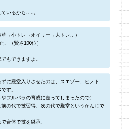
ているかも…..。
美草→小トレ→オイリー→大トレ…）
た。（賢さ100位）
代でもできますよ。
わずに殿堂入りさせたのは、スエゾー、ヒノト
体です。
きやフルパラの育成に走ってしまったので）
は前の代で技習得、次の代で殿堂というかんじで
ので合体で技を継承。