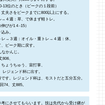
-13位のとき（ピークの１段前）
丈夫さをピークまでに800以上にする。
ル→４週：草、で休まず軽トレ。
びが1４-15）
り込み。
トレ→３週：オイル・重トレ→４週：休、
て、ピーク期に戻す。
こんなかんじ。
丈806、
、ちょうちゅう、宙打掌、
、レジェンド杯に出す。
勝です。レジェンド杯は、モストだと五分五分。
、回74、丈885。
参考にさせてもらいます。技は先代から受け継が