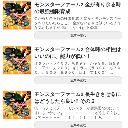
モンスターファーム2 金が有り余る時
の最強極限育成
金が有り余る時の極限育成 とにかく強いモンスター
を作りたいならここ。 金がないときと似ているよう
な気がしますが,気にしない(ぉ 下準備...
記事を読む
モンスターファーム2 合体時の相性は
いいのに、能力が低い！
ミタラシ（ラ４００、ち９９９、か９９６、命９９
９、回１、丈２００） ギドラス（ラ３００、ち７０
０、か９００、命９００、回１、丈１００） ...
記事を読む
モンスターファーム2 長生きさせるに
はどうしたら良い? その２
Q。 うええええー！モンスターが超溺愛なのに、３
才にもいかないよ～～～～～～！！ どうして？おし
えて～～～～～！！！！！！！！！！ A...
記事を読む