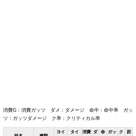
消費G：消費ガッツ ダメ：ダメージ 命中：命中率 ガッ
ツ：ガッツダメージ ク率：クリティカル率
ヨイ
タイ
消費
ダ
命
ガッ
ク
距
技名
種類