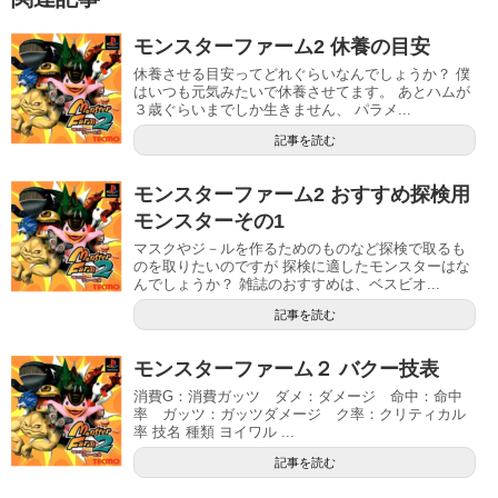
モンスターファーム2 休養の目安
休養させる目安ってどれぐらいなんでしょうか？ 僕
はいつも元気みたいで休養させてます。 あとハムが
３歳ぐらいまでしか生きません、 パラメ...
記事を読む
モンスターファーム2 おすすめ探検用
モンスターその1
マスクやジ－ルを作るためのものなど探検で取るも
のを取りたいのですが 探検に適したモンスターはな
んでしょうか？ 雑誌のおすすめは、ベスビオ...
記事を読む
モンスターファーム２ バクー技表
消費G：消費ガッツ ダメ：ダメージ 命中：命中
率 ガッツ：ガッツダメージ ク率：クリティカル
率 技名 種類 ヨイワル ...
記事を読む