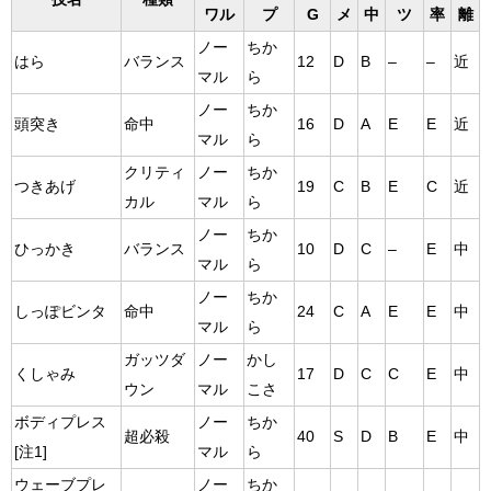
ワル
プ
G
メ
中
ツ
率
離
ノー
ちか
はら
バランス
12
D
B
–
–
近
マル
ら
ノー
ちか
頭突き
命中
16
D
A
E
E
近
マル
ら
クリティ
ノー
ちか
つきあげ
19
C
B
E
C
近
カル
マル
ら
ノー
ちか
ひっかき
バランス
10
D
C
–
E
中
マル
ら
ノー
ちか
しっぽビンタ
命中
24
C
A
E
E
中
マル
ら
ガッツダ
ノー
かし
くしゃみ
17
D
C
C
E
中
ウン
マル
こさ
ボディプレス
ノー
ちか
超必殺
40
S
D
B
E
中
[注1]
マル
ら
ウェーブプレ
ノー
ちか