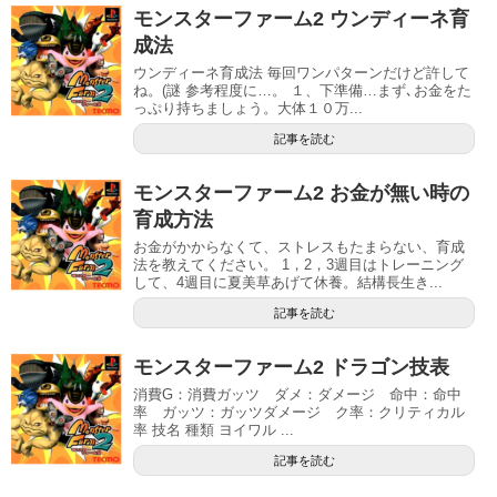
モンスターファーム2 ウンディーネ育
成法
ウンディーネ育成法 毎回ワンパターンだけど許して
ね。(謎 参考程度に…。 １、下準備…まず､お金をた
っぷり持ちましょう。大体１０万...
記事を読む
モンスターファーム2 お金が無い時の
育成方法
お金がかからなくて、ストレスもたまらない、育成
法を教えてください。 1，2，3週目はトレーニング
して、4週目に夏美草あげて休養。結構長生き...
記事を読む
モンスターファーム2 ドラゴン技表
消費G：消費ガッツ ダメ：ダメージ 命中：命中
率 ガッツ：ガッツダメージ ク率：クリティカル
率 技名 種類 ヨイワル ...
記事を読む