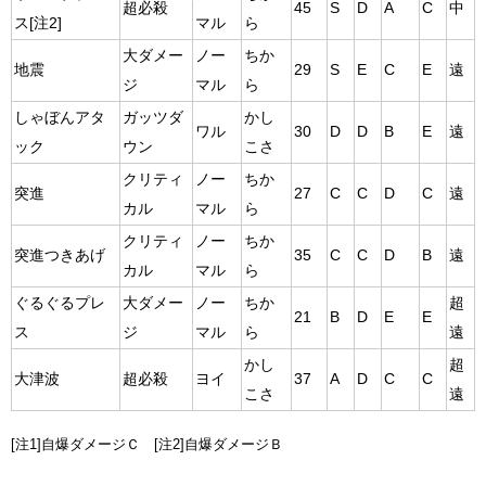
超必殺
45
S
D
A
C
中
ス[注2]
マル
ら
大ダメー
ノー
ちか
地震
29
S
E
C
E
遠
ジ
マル
ら
しゃぼんアタ
ガッツダ
かし
ワル
30
D
D
B
E
遠
ック
ウン
こさ
クリティ
ノー
ちか
突進
27
C
C
D
C
遠
カル
マル
ら
クリティ
ノー
ちか
突進つきあげ
35
C
C
D
B
遠
カル
マル
ら
ぐるぐるプレ
大ダメー
ノー
ちか
超
21
B
D
E
E
ス
ジ
マル
ら
遠
かし
超
大津波
超必殺
ヨイ
37
A
D
C
C
こさ
遠
[注1]自爆ダメージＣ [注2]自爆ダメージＢ