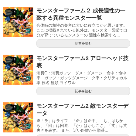
モンスターファーム２ 成長適性の一
致する異種モンスター一覧
合体時の相性の参考に大いに役立つかと思います。
ここに掲載されている以外は、モンスター図鑑で自
分が育てているモンスターの 適性を検索する...
記事を読む
モンスターファーム2 アローヘッド技
表
消費G：消費ガッツ ダメ：ダメージ 命中：命中
率 ガッツ：ガッツダメージ ク率：クリティカル
率 技名 種類 ヨイワル ...
記事を読む
モンスターファーム2 敵モンスターデ
ータ
※「ラ」はライフ、「命」は命中、「ち」はちか
ら、「回」は回避、「か」はかしこさ、「丈」は丈
夫さを表す。 また、近い距離から順番...