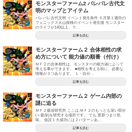
モンスターファーム2 パレパレ古代文
明のマップとアイテム
パレパレ古代文明 イベント発生条件 ６月第１週目の
フェニックス火山探検のイベント発生後 モンスター
のライフが140以上、ラ...
記事を読む
モンスターファーム２ 合体相性の求
め方について 能力値の順番（付け）
ＭＦ２の合体相性は、モンスターの能力値によって
考える事ができます。 ■相性を考える前に、必要な
情報が３つあります。 １・自分...
記事を読む
モンスターファーム２ ゲーム内部の
謎に迫る
ＭＦ２最深研究所 ここは,ＭＦ２のもっとも深い部分
(＝最深)を研究する場所です。 でも,更新つまり気
味。 仮説１大成功には２パターンあ...
記事を読む