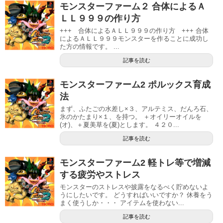
モンスターファーム２ 合体によるＡ
ＬＬ９９９の作り方
+++ 合体によるＡＬＬ９９９の作り方 +++ 合体
によるＡＬＬ９９９モンスターを作ることに成功し
た方の情報です。 ...
記事を読む
モンスターファーム2 ポルックス育成
法
まず、ふたごの水差し×３、アルテミス、だんろ石、
氷のかたまり×１、を持つ。 ＋オイリーオイルを
(オ)、＋夏美草を(夏)とします。 ４２０...
記事を読む
モンスターファーム2 軽トレ等で増減
する疲労やストレス
モンスターのストレスや披露をなるべく貯めないよ
うにしたいです。 どうすればいいですか？ 休養をう
まく使うしか・・・ アイテムを使わない...
記事を読む