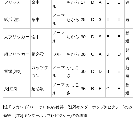
フリッカー
命中
ちから
17
D
A
E
E
遠
ル
ノーマ
影爪[注1]
命中
ちから
25
D
S
E
E
遠
ル
ノーマ
超
大フリッカー
命中
ちから
30
D
S
E
E
ル
遠
超
超フリッカー
超必殺
ワル
ちから
38
C
A
D
D
遠
ガッツダ
ノーマ
かしこ
超
電撃[注2]
30
D
D
B
E
ウン
ル
さ
遠
ノーマ
かしこ
超
炎[注3]
超必殺
36
B
E
C
E
ル
さ
遠
[注1]ワガハイ(×アーケロ)のみ修得 [注2]キンダーホップ(×ピクシー)のみ
修得 [注3]キンダーホップ(×ピクシー)のみ修得