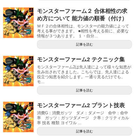
モンスターファーム２ 合体相性の求
め方について 能力値の順番（付け）
ＭＦ２の合体相性は、モンスターの能力値によって
考える事ができます。 ■相性を考える前に、必要な
情報が３つあります。 １・自分...
記事を読む
モンスターファーム2 テクニック集
モンスターファーム2は先人達によって様々な知恵が
生み出されてきました。こちらでは、先人達による
役立つ知恵を紹介します。一通り見るだけでも、
モ...
記事を読む
モンスターファーム2 プラント技表
消費G：消費ガッツ ダメ：ダメージ 命中：命中
率 ガッツ：ガッツダメージ ク率：クリティカル
率 技名 種類 ヨイワル ...
記事を読む