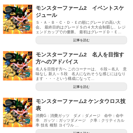
モンスターファーム2 イベントスケ
ジュール
Ｓ・Ａ・Ｂ・Ｃ・Ｄ・Ｅの順にグレードの高い大
会。 最終目的はグレードＳの４大大会制覇し、レジ
ェンドカップでの優勝。 最初はグレードＤ・Ｅ...
記事を読む
モンスターファーム2 名人を目指す
方へのアドバイス
名人を目指す方へ このコーナーは、 ６段～名人 意
味なし 新人～５段 名人になれそうな感じにはなり
ます ・・・という構成になって...
記事を読む
モンスターファーム2 ケンタウロス技
表
消費G：消費ガッツ ダメ：ダメージ 命中：命中
率 ガッツ：ガッツダメージ ク率：クリティカル
率 技名 種類 ヨイワル ...