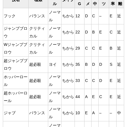
ル
G
メ
中
ツ
率
離
ノーマ
フック
バランス
ちから
12
D
C
–
E
近
ル
ジャンプブロ
クリティ
ノーマ
ちから
22
D
B
E
C
近
ウ
カル
ル
Wジャンプブ
クリティ
ノーマ
ちから
29
C
C
E
B
近
ロウ
カル
ル
超ジャンプブ
超必殺
ヨイ
ちから
35
B
D
D
S
近
ロウ
ホッパーロー
ノーマ
超必殺
ちから
33
C
C
D
E
近
ル
ル
超ホッパーロ
ノーマ
超必殺
ちから
44
A
E
C
E
近
ール
ル
ノーマ
ジャブ
バランス
ちから
10
E
A
–
–
中
ル
ノーマ