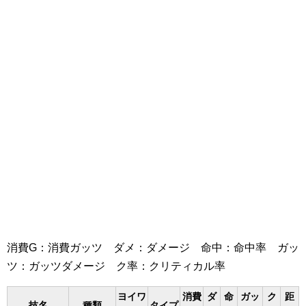
消費G：消費ガッツ ダメ：ダメージ 命中：命中率 ガッ
ツ：ガッツダメージ ク率：クリティカル率
ヨイワ
消費
ダ
命
ガッ
ク
距
技名
種類
タイプ