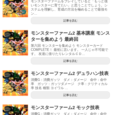
モンスターファームをプレイしていると「もっと強
いモンスターに育てたい」と思うことでしょう。シ
ステムを理解し、育成の方法を極めることで最強モ
ン...
記事を読む
モンスターファーム2 基本講座 モンス
ターを集めよう 最終回
第六回 モンスターを集めよう モンスターカード
COMPLETE！ 最初に言います。 一人じゃ不可能で
す。 友達に借りたりレンタルＣＤ...
記事を読む
モンスターファーム2 デュラハン技表
消費G：消費ガッツ ダメ：ダメージ 命中：命中
率 ガッツ：ガッツダメージ ク率：クリティカル
率 技名 種類 ヨイワル ...
記事を読む
モンスターファーム2 モック技表
消費G：消費ガッツ ダメ：ダメージ 命中：命中