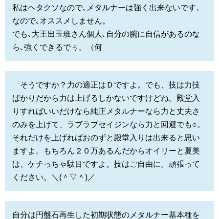
私はヘタクソなので､メタルナーは強く出来ないです。
なので､オススメしません。
でも､大王出玉班さん個人､自分の腕に自信があるのな
ら､強くできるでぅ。（何
そうですか？力の適正はＤですよ。でも、技は力技
ばかりだから力は上げるしかないですけどね。殿堂入
りすればいいだけなら純正メタルナーなら力と丈夫さ
のみを上げて、ラブラブセイジンなら力と回避でも○。
それだけを上げればおのずと殿堂入りは出来ると思い
ますよ。もちろん２０万あるんだからオイリーと夏美
は、ケチっちゃ駄目ですよ。技はご自由に。頑張って
ください。＼(＾▽＾)／
自分は円盤石再生した初期状態のメタルナー基本種を