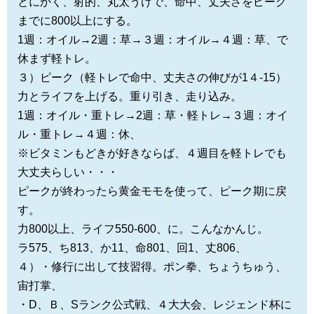
とにかく、射的、丸太うけで、命中、丈夫さをピーク
までに800以上にする。
1週：オイル→2週：草→３週：オイル→４週：草、で
休まず軽トレ。
３）ピーク（軽トレで命中、丈夫さの伸びが1４-15）
力とライフを上げる。重り引き、走り込み。
1週：オイル・重トレ→2週：草・軽トレ→３週：オイ
ル・重トレ→４週：休、
※ビタミンもどきが好きならば、４週目を軽トレでも
大丈夫らしい・・・
ピークが終わったら黄金モモを使って、ピーク期に戻
す。
力800以上、ライフ550-600、に。こんなかんじ。
ラ575、ち813、か11、命801、回1、丈806、
４）・修行に出して技習得。ポン拳、ちょうちゅう、
宙打掌、
・D、Ｂ、Sランク公式戦、４大大会、レジェンド杯に