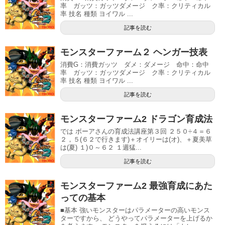
率 ガッツ：ガッツダメージ ク率：クリティカル
率 技名 種類 ヨイワル ...
記事を読む
モンスターファーム２ ヘンガー技表
消費G：消費ガッツ ダメ：ダメージ 命中：命中
率 ガッツ：ガッツダメージ ク率：クリティカル
率 技名 種類 ヨイワル ...
記事を読む
モンスターファーム2 ドラゴン育成法
では ボーアさんの育成法講座第３回 ２５０÷４＝６
２，５(６２で行きます)＋オイリーは(オ)、＋夏美草
は(夏) １)０～６２ １週猛...
記事を読む
モンスターファーム2 最強育成にあた
っての基本
■基本 強いモンスターはパラメーターの高いモンス
ターですから、 どうやってパラメーターを上げるか