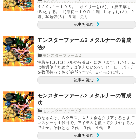
４２０÷４＝１０５。＋オイリーを(Ａ)、＋夏美草を
(Ｂ)とする。 １)最初～１０５ １週、巨石よけ(Ａ)、２
週、猛勉強(Ｂ)、３週、走り...
記事を読む
モンスターファーム2 メタルナーの育成
法2
モンスターファーム2
性格をじわじわワルから激ヨイにさせます。(アイテム
は毎週使うためグミは使えないので、ヒーローバッチ
を数個持っておく)余談ですが、ヨイモンにす...
記事を読む
モンスターファーム2 メタルナーの育成
法
モンスターファーム2
みなさんは、Ｓクラス、４大大会をクリアするとき モ
ンスターを１代目で、アイテムを使ってクリヤするん
ですか。それとも ２代 ３代 ４代 ５...
記事を読む