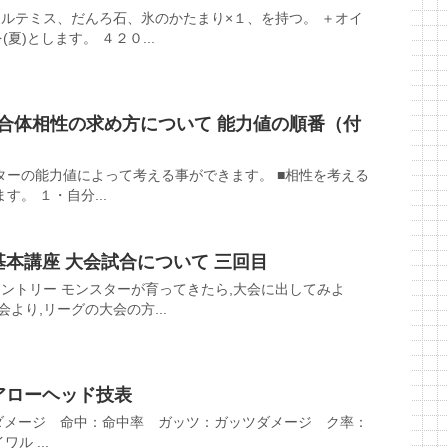
ルテミス、だんろ石、氷のかたまり×１、を持つ。 ＋オイ
夏)とします。 ４２０...
 合体相性の求め方について 能力値の順番（付
ターの能力値によって考える事ができます。 ■相性を考える
。 １・自分...
基本講座 大会試合について 三回目
エントリー モンスターが育ってきたら,大会に出してみよ
より,リーグの大会の方...
アローヘッド技表
ダメージ 命中：命中率 ガッツ：ガッツダメージ ク率：
ル ...