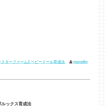
ンスターファーム2 ベビードール育成法
monstfm
ポルックス育成法