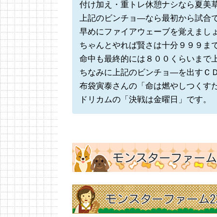
付け加え・重トレ休憩ナシなら夏美
上記のビンチョ―なら最初から試合
早めにファイアウェーブを覚えまし
ちゃんとやれば賢さは十分９９９ま
命中も最終的には８００くらいまで
ちなみに上記のビンチョ―を出すＣ
布袋寅泰さんの「命は燃やしつくす
ドリカムの「決戦は金曜日」です。