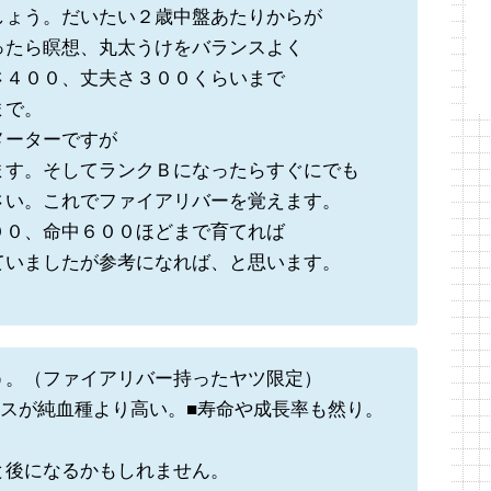
しょう。だいたい２歳中盤あたりからが
ったら瞑想、丸太うけをバランスよく
さ４００、丈夫さ３００くらいまで
まで。
メーターですが
ます。そしてランクＢになったらすぐにでも
さい。これでファイアリバーを覚えます。
００、命中６００ほどまで育てれば
ていましたが参考になれば、と思います。
。
う。（ファイアリバー持ったヤツ限定）
タスが純血種より高い。■寿命や成長率も然り。
と後になるかもしれません。