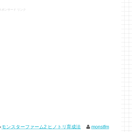
スポンサード リンク
モンスターファーム2 ヒノトリ育成法
monstfm