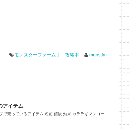
モンスターファーム１ 攻略本
monstfm
のアイテム
プで売っているアイテム 名前 値段 効果 カララギマンゴー