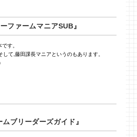
ターファームマニアSUB』
本です。
,そして,藤田課長マニアというのもあります。
）
ームブリーダーズガイド』