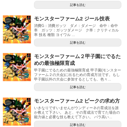
記事を読む
モンスターファーム2 ジール技表
消費G：消費ガッツ ダメ：ダメージ 命中：命中
率 ガッツ：ガッツダメージ ク率：クリティカル
率 技名 種類 ヨイワル ...
記事を読む
モンスターファーム２甲子園にでるた
めの最強極限育成
甲子園にでるための最強極限育成 甲子園(モンスター
ファーム２の大会)に出るための育成方法です。もし
甲子園以外の大会に参加するとしても、色々...
記事を読む
モンスターファーム2 ピークの求め方
いきなりですいませんがウンディーネの育成法を誰
か教えて下さい。 あと、その育成法で育てた場合の
能力値と必要な技も教えて下さい。 パラ高い...
記事を読む