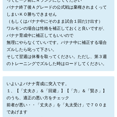
ってピーク前にＡランクにしてください
バナナ終了後Ａグレードの公式戦は棄権されまくって
しまいＫＯ勝ちできません
（もしくはバナナ中にそのまま試合１回だけ出す）
ワルモンの場合は性格を補正しておくと良いですが、
バナナ育成中に補正してもいいので
無理にやらなくていいです。バナナ中に補正する場合
ズルしたら叱って下さい。
そして翌週は休養を取ってください。ただし、第３週
のトレーニングでズルした時はロードしてください。
いよいよバナナ育成に突入です。
１、【「丈夫さ」＆「回避」】【「力」＆「賢さ」】
のうち、適正の悪い方をチェック
前者が悪い・・「丈夫さ」を「丸太受け」で７００ま
であげます