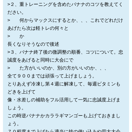
>２、重トレーニングを含めたバナナのコツを教えてく
ださい。
> 何からマックスにするとか、、、これでどれだけ
あげたら次は軽トレの何々と
> か
長くなりそうなので後述
>３、バナナ終了後の微調整の順番、コツについて。忠
誠度をあげると同時に大会にで
> た方がいいのか、別の方がいいのか、、、
全て９００までは頑張って上げましょう。
とりあえず冷凍し第４週に解凍して、毎週ビタミンも
どきを上げて
像・水差しの補助をフル活用して一気に忠誠度上げま
しょう。
この時逆バナナかカララギマンゴーも上げておきまし
ょう。
７０程度まで上げたら適当に技の使い込みや四大大会