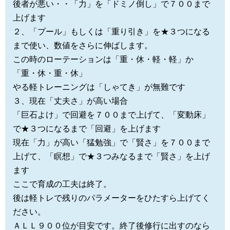
後者が悪い・・「力」を「ドミノ倒し」で７００まで
上げます
２、「プール」もしくは「重り引き」を★３つになる
まで使い、数値をさらに伸ばします。
この時のローテーションは「重・休・軽・軽」か
「重・休・重・休」
やる軽トレーニングは「しゃてき」が無難です
３、現在「丈夫さ」が高い場合
「巨石よけ」で回避を７００まで上げて、「変動床」
で★３つになるまで「回避」を上げます
現在「力」が高い「猛勉強」で「賢さ」を７００まで
上げて、「瞑想」で★３つみなるまで「賢さ」を上げ
ます
ここで育成の工夫は終了。
後は軽トレで残りのパラメーターをひたすら上げてく
ださい。
ＡＬＬ９００位が目安です。終了後修行に出すのなら