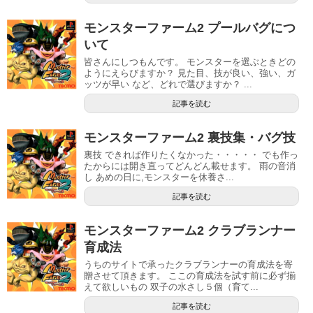
モンスターファーム2 プールバグにつ
いて
皆さんにしつもんです。 モンスターを選ぶときどの
ようにえらびますか？ 見た目、技が良い、強い、ガ
ッツが早い など、どれで選びますか？ ...
記事を読む
モンスターファーム2 裏技集・バグ技
裏技 できれば作りたくなかった・・・・・ でも作っ
たからには開き直ってどんどん載せます。 雨の音消
し あめの日に,モンスターを休養さ...
記事を読む
モンスターファーム2 クラブランナー
育成法
うちのサイトで承ったクラブランナーの育成法を寄
贈させて頂きます。 ここの育成法を試す前に必ず揃
えて欲しいもの 双子の水さし５個（育て...
記事を読む