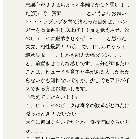
忠誠心が９９はちょっと半端？かなと思いまし
た(笑）で、質問、、、、、というよりお願い
♪・・・ラブラブを育て終わった自分は、ヘン
ガーを石版再生し底上げ！！技を覚えさせ、次
のヒューイに継承させるぞー-・・・と思った
矢先、相性最悪！！(涙）で、ドリルロケット
継承失敗。。。しかも能力大幅ダウン、、、
と、前置きはこんな感じです。自分が聞きたい
ことは、ヒューイを育てた事がある人しかわか
らないかも知れないですが、少しでもアドバイ
スできる方はお願いします。
『教えてください！！』
１、ヒューイのピークは寿命の数値がどれだけ
減ったとき？(だいたい）
大会に何回ぐらいでたとか、修行何回ぐらいと
か、、、
２、重トレーニングを含めたバナナのコツを教