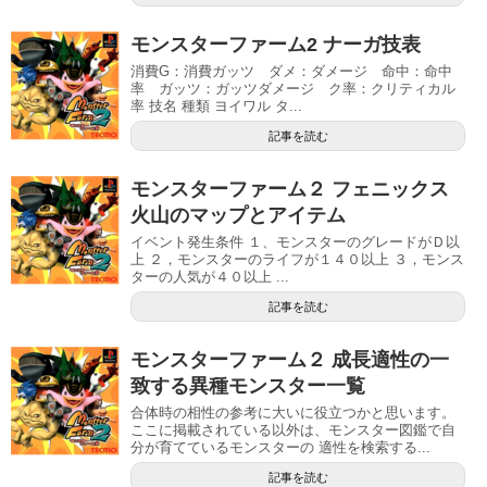
モンスターファーム2 ナーガ技表
消費G：消費ガッツ ダメ：ダメージ 命中：命中
率 ガッツ：ガッツダメージ ク率：クリティカル
率 技名 種類 ヨイワル タ...
記事を読む
モンスターファーム２ フェニックス
火山のマップとアイテム
イベント発生条件 １、モンスターのグレードがＤ以
上 ２，モンスターのライフが１４０以上 ３，モンス
ターの人気が４０以上 ...
記事を読む
モンスターファーム２ 成長適性の一
致する異種モンスター一覧
合体時の相性の参考に大いに役立つかと思います。
ここに掲載されている以外は、モンスター図鑑で自
分が育てているモンスターの 適性を検索する...
記事を読む