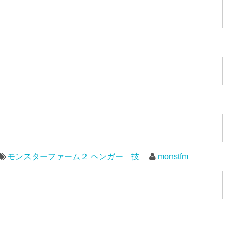
モンスターファーム２ ヘンガー 技
monstfm