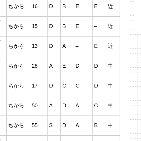
マ
ちから
16
D
B
E
E
近
マ
ちから
15
D
B
E
–
近
マ
ちから
13
D
A
–
E
近
マ
ちから
28
A
E
D
D
中
マ
ちから
17
D
C
C
D
中
マ
ちから
50
A
D
A
C
中
マ
ちから
55
S
D
A
B
中
マ