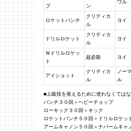
ワル
ブ
ン
クリティカ
ロケットパンチ
ヨイ
ル
クリティカ
ドリルロケット
ヨイ
ル
Ｗドリルロケッ
超必殺
ヨイ
ト
クリティカ
ノー
アイショット
ル
ル
■上級技を覚えるために使わなくてはな
パンチ３０回＞ヘビーチョップ
ローキック３０回＞キック
ロケットパンチ５０回＞ドリルロケッ
アームキャノン５０回＞ナパームキャ