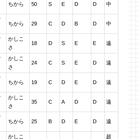
ちから
50
S
E
D
D
中
マ
ちから
29
C
D
B
D
中
マ
かしこ
18
D
S
E
E
遠
さ
マ
かしこ
24
C
S
E
D
遠
さ
マ
ちから
19
C
D
E
D
遠
マ
かしこ
35
C
A
D
D
遠
さ
マ
ちから
25
B
D
E
D
遠
かしこ
超