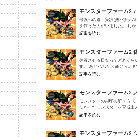
モンスターファーム2 バ
最強への道～実践(無バナナAL
を作った人がいました。 しかし
記事を読む
モンスターファーム2 
休養させる目安ってどれぐら
す。 あとハムが３歳ぐらいまで
記事を読む
モンスターファーム2 
モンスターの封印の解き方 
なかったモンスターを育成出来
記事を読む
モンスターファーム2 