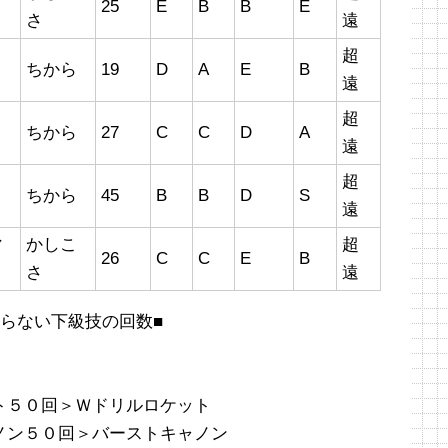
25
E
B
B
E
さ
遠
超
ちから
19
D
A
E
B
遠
超
ちから
27
C
C
D
A
遠
超
ちから
45
B
B
D
S
遠
マ
かしこ
超
26
C
C
E
B
さ
遠
らない下級技の回数■
ト５０回＞Ｗドリルロケット
ノン５０回＞バーストキャノン