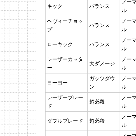
ノー
キック
バランス
ル
ヘヴィーチョッ
ノー
バランス
プ
ル
ノー
ローキック
バランス
ル
レーザーカッタ
ノー
大ダメージ
ー
ル
ガッツダウ
ノー
ヨーヨー
ン
ル
レーザーブレー
ノー
超必殺
ド
ル
ノー
ダブルブレード
超必殺
ル
ノー