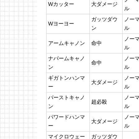
Wカッター
大ダメージ
ル
ガッツダウ
ノー
Wヨーヨー
ン
ル
ノー
アームキャノン
命中
ル
ナパームキャノ
ノー
命中
ン
ル
ギガトンハンマ
ノー
大ダメージ
ー
ル
バーストキャノ
ノー
超必殺
ン
ル
パワードハンマ
ノー
大ダメージ
ー
ル
マイクロウェー
ガッツダウ