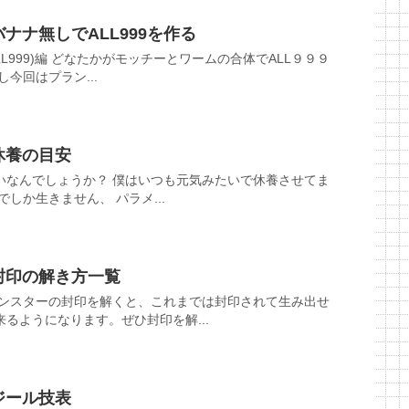
ナナ無しでALL999を作る
L999)編 どなたかがモッチーとワームの合体でALL９９９
今回はプラン...
休養の目安
いなんでしょうか？ 僕はいつも元気みたいで休養させてま
しか生きません、 パラメ...
封印の解き方一覧
モンスターの封印を解くと、これまでは封印されて生み出せ
るようになります。ぜひ封印を解...
ジール技表