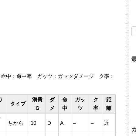
 命中：命中率 ガッツ：ガッツダメージ ク率：
ワ
消費
ダ
命
ガッ
ク
距
タイプ
G
メ
中
ツ
率
離
マ
ちから
10
D
A
–
–
近