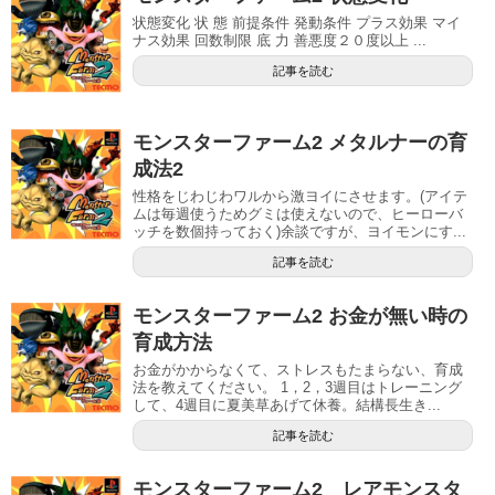
状態変化 状 態 前提条件 発動条件 プラス効果 マイ
ナス効果 回数制限 底 力 善悪度２０度以上 ...
記事を読む
モンスターファーム2 メタルナーの育
成法2
性格をじわじわワルから激ヨイにさせます。(アイテ
ムは毎週使うためグミは使えないので、ヒーローバ
ッチを数個持っておく)余談ですが、ヨイモンにす...
記事を読む
モンスターファーム2 お金が無い時の
育成方法
お金がかからなくて、ストレスもたまらない、育成
法を教えてください。 1，2，3週目はトレーニング
して、4週目に夏美草あげて休養。結構長生き...
記事を読む
モンスターファーム2 レアモンスタ