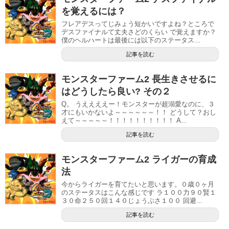
を覚えるには？
フレアデスってじみょう短かいですよね？ところで
デスファイナルて丈夫さどのくらい で覚えますか？
僕のヘルハートは最後には以下のステータス...
記事を読む
モンスターファーム2 長生きさせるに
はどうしたら良い? その２
Q。 うええええー！モンスターが超溺愛なのに、３
才にもいかないよ～～～～～～！！ どうして？おし
えて～～～～～！！！！！！！！！！ A...
記事を読む
モンスターファーム2 ライガーの育成
法
今からライガーを育てたいと思います。０歳０ヶ月
のステータスはこんな感じです ラ１００力９０賢１
３０命２５０回１４０じょうぶさ１００ 回避...
記事を読む