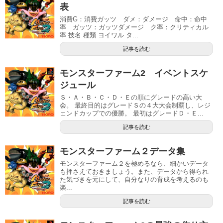
表
消費G：消費ガッツ ダメ：ダメージ 命中：命中
率 ガッツ：ガッツダメージ ク率：クリティカル
率 技名 種類 ヨイワル タ...
記事を読む
モンスターファーム2 イベントスケ
ジュール
Ｓ・Ａ・Ｂ・Ｃ・Ｄ・Ｅの順にグレードの高い大
会。 最終目的はグレードＳの４大大会制覇し、レジ
ェンドカップでの優勝。 最初はグレードＤ・Ｅ...
記事を読む
モンスターファーム２データ集
モンスターファーム２を極めるなら、細かいデータ
も押さえておきましょう。また、データから得られ
た気づきを元にして、自分なりの育成を考えるのも
楽...
記事を読む