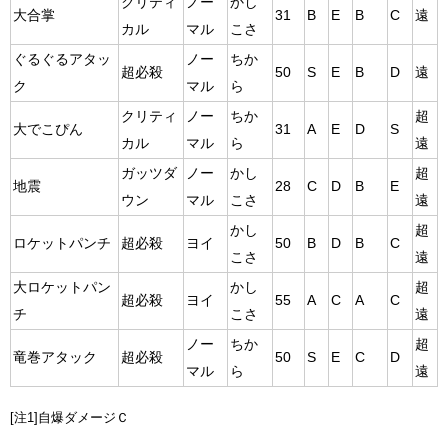
クリティ
ノー
かし
大合掌
31
B
E
B
C
遠
カル
マル
こさ
ぐるぐるアタッ
ノー
ちか
超必殺
50
S
E
B
D
遠
ク
マル
ら
クリティ
ノー
ちか
超
大でこぴん
31
A
E
D
S
カル
マル
ら
遠
ガッツダ
ノー
かし
超
地震
28
C
D
B
E
ウン
マル
こさ
遠
かし
超
ロケットパンチ
超必殺
ヨイ
50
B
D
B
C
こさ
遠
大ロケットパン
かし
超
超必殺
ヨイ
55
A
C
A
C
チ
こさ
遠
ノー
ちか
超
竜巻アタック
超必殺
50
S
E
C
D
マル
ら
遠
[注1]自爆ダメージＣ