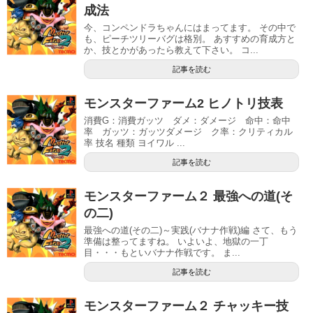
成法
今、コンペンドラちゃんにはまってます。 その中で
も、ピーチツリーバグは格別。 あすすめの育成方と
か、技とかがあったら教えて下さい。 コ...
記事を読む
モンスターファーム2 ヒノトリ技表
消費G：消費ガッツ ダメ：ダメージ 命中：命中
率 ガッツ：ガッツダメージ ク率：クリティカル
率 技名 種類 ヨイワル ...
記事を読む
モンスターファーム２ 最強への道(そ
の二)
最強への道(その二)～実践(バナナ作戦)編 さて、もう
準備は整ってますね。 いよいよ、地獄の一丁
目・・・もといバナナ作戦です。 ま...
記事を読む
モンスターファーム２ チャッキー技