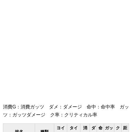
消費G：消費ガッツ ダメ：ダメージ 命中：命中率 ガッ
ツ：ガッツダメージ ク率：クリティカル率
ヨイ
タイ
消
ダ
命
ガッ
ク
距
技名
種類