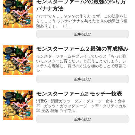
モンスターファーム2の最強の作り方
バナナ方法
バナナでＡＬＬ９９９の作り方 まず、この法則を知
りましょう ソンナバナナを与えたときの効果は３種
類あります。 （１...
記事を読む
モンスターファーム２最強の育成極み
モンスターファームをプレイしていると「もっと強
いモンスターに育てたい」と思うことでしょう。シ
ステムを理解し、育成の方法を極めることで最強モ
ン...
記事を読む
モンスターファーム2 モッチー技表
消費G：消費ガッツ ダメ：ダメージ 命中：命中
率 ガッツ：ガッツダメージ ク率：クリティカル
率 技名 種類 ヨイワル ...
記事を読む