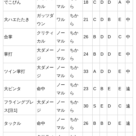
でこぴん
18
C
D
D
A
中
カル
マル
ら
ガッツダ
ちか
大ハエたたき
ワル
21
C
D
B
E
中
ウン
ら
クリティ
ノー
ちか
合掌
26
B
D
D
C
中
カル
マル
ら
大ダメー
ノー
ちか
掌打
24
B
D
D
E
中
ジ
マル
ら
大ダメー
ノー
ちか
ツイン掌打
33
A
D
D
E
中
ジ
マル
ら
ノー
ちか
大ビンタ
命中
23
C
B
E
E
遠
マル
ら
フライングプレ
大ダメー
ノー
ちか
30
S
E
D
C
遠
ス[注1]
ジ
マル
ら
ノー
ちか
タックル
命中
26
B
B
D
E
遠
マル
ら