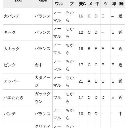
ワル
プ
費G
メ
中
ツ
率
離
ノー
ちか
大パンチ
バランス
16
C
D
E
–
近
マル
ら
ノー
ちか
キック
バランス
12
C
D
–
E
近
マル
ら
ノー
ちか
大キック
バランス
18
B
E
E
E
近
マル
ら
ノー
ちか
ビンタ
命中
17
C
C
E
E
近
マル
ら
大ダメー
ノー
ちか
アッパー
21
A
E
E
E
近
ジ
マル
ら
ガッツダ
ちか
ハエたたき
ワル
17
C
D
D
E
近
ウン
ら
ノー
ちか
パンチ
バランス
10
D
D
–
–
中
マル
ら
クリティ
ノー
ちか